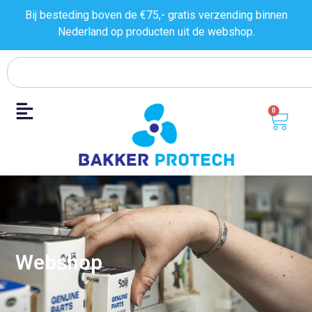
Bij besteding boven de €75,- gratis verzending binnen
Nederland op producten uit de
webshop.
0
Webshop