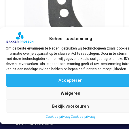
Beheer toestemming
Om de beste ervaringen te bieden, gebruiken wij technologieën zoals cookie
informatie over je apparaat op te slaan en/of te raadplegen. Door in te stem
Water pakking/gasket SABB Diesel 2G
met deze technologieën kunnen wij gegevens zoals surfgedrag of unieke ID'
deze site verwerken. Als je geen toestemming geeft of uw toestemming intre
€
16,36
incl. BTW
kan dit een nadelige invloed hebben op bepaalde functies en mogelijkheden.
Accepteren
Bekijk product
Weigeren
Bekijk voorkeuren
Adres
Veerpolder 53
Cookies privacy
Cookies privacy
2361 KZ Warmond