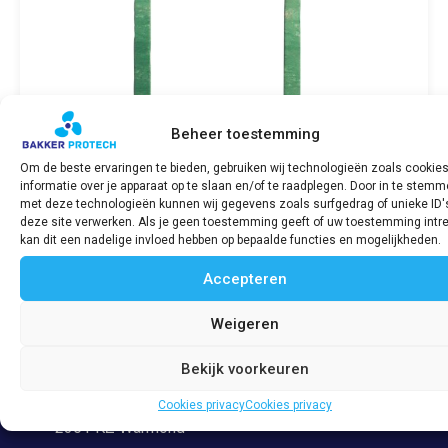
Beheer toestemming
Om de beste ervaringen te bieden, gebruiken wij technologieën zoals cookie
informatie over je apparaat op te slaan en/of te raadplegen. Door in te stem
Kleppendekselpakking / Cylinderhead
met deze technologieën kunnen wij gegevens zoals surfgedrag of unieke ID'
covergasket SABB G/H
deze site verwerken. Als je geen toestemming geeft of uw toestemming intre
€
22,05
incl. BTW
kan dit een nadelige invloed hebben op bepaalde functies en mogelijkheden.
Accepteren
Bekijk product
Weigeren
Bekijk voorkeuren
Adres
Veerpolder 53
Cookies privacy
Cookies privacy
2361 KZ Warmond