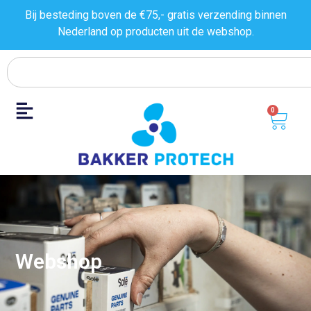
Bij besteding boven de €75,- gratis verzending binnen
Nederland op producten uit de
webshop.
0
Webshop