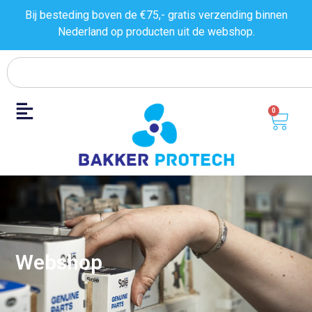
Bij besteding boven de €75,- gratis verzending binnen
Nederland op producten uit de
webshop.
0
Webshop