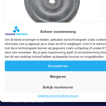
Beheer toestemming
Om de beste ervaringen te bieden, gebruiken wij technologieën zoals cookie
informatie over je apparaat op te slaan en/of te raadplegen. Door in te stem
SABB Membraan / diaphragm voor
met deze technologieën kunnen wij gegevens zoals surfgedrag of unieke ID'
waterpomp 842ff
deze site verwerken. Als je geen toestemming geeft of uw toestemming intre
€
76,25
incl. BTW
kan dit een nadelige invloed hebben op bepaalde functies en mogelijkheden.
Accepteren
Bekijk product
Weigeren
Bekijk voorkeuren
Adres
Veerpolder 53
Cookies privacy
Cookies privacy
2361 KZ Warmond