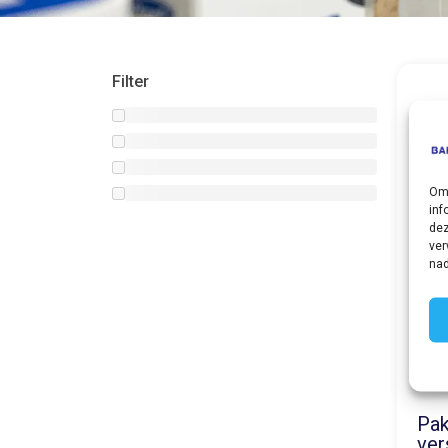
Filter
Om 
inf
dez
ver
nad
Pak
ver