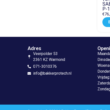
SA
P-
€
76
Adres
Openi
Veerpolder 53
Maandag
2361 KZ Warmond
Dinsdag
Woensda
071-3010376
Donderd
info@bakkerprotech.nl
Vrijdag
Zaterda
Zondag