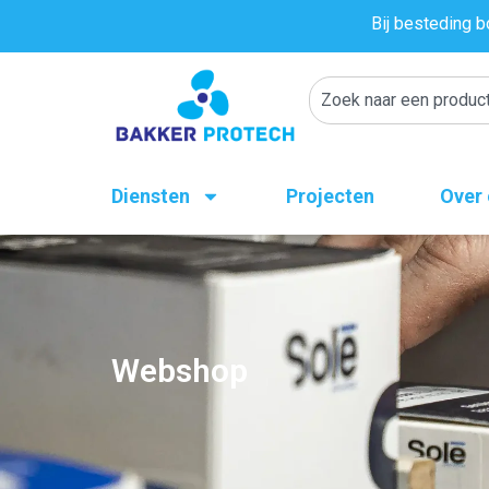
Bij besteding b
Diensten
Projecten
Over
Webshop