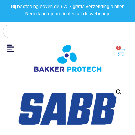
Bij besteding boven de €75,- gratis verzending binnen
Nederland op producten uit de
webshop.
0