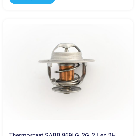
Thermostaat SABB 969l G, 2G, 2J en 2H