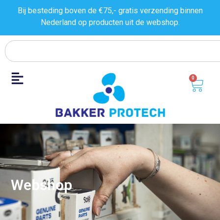
Bij besteding boven de €75,- gratis verzending binnen
Nederland op producten uit de
webshop.
0
Webshop