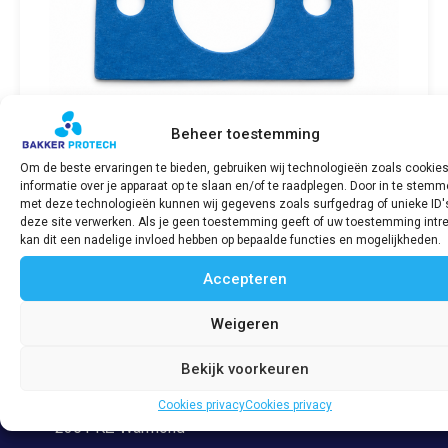
Beheer toestemming
Om de beste ervaringen te bieden, gebruiken wij technologieën zoals cookie
informatie over je apparaat op te slaan en/of te raadplegen. Door in te stem
Uitlaatpakking/Exhaust Gasket SABB
met deze technologieën kunnen wij gegevens zoals surfgedrag of unieke ID'
Diesel
deze site verwerken. Als je geen toestemming geeft of uw toestemming intre
€
39,01
incl. BTW
kan dit een nadelige invloed hebben op bepaalde functies en mogelijkheden.
Accepteren
Bekijk product
Weigeren
Bekijk voorkeuren
Adres
Veerpolder 53
Cookies privacy
Cookies privacy
2361 KZ Warmond