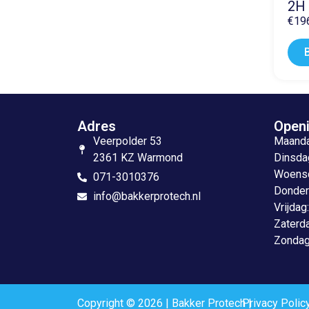
2H 
€
19
Adres
Openi
Veerpolder 53
Maandag
2361 KZ Warmond
Dinsdag
Woensda
071-3010376
Donderd
info@bakkerprotech.nl
Vrijdag
Zaterda
Zondag
Copyright © 2026 | Bakker Protech |
Privacy Polic