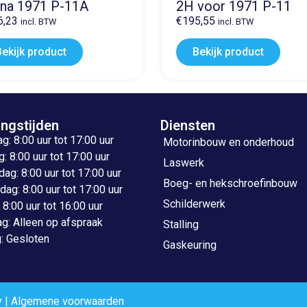
na 1971 P-11A
2H voor 1971 P-11
6,23
€
195,55
incl. BTW
incl. BTW
Bekijk product
Bekijk product
ngstijden
Diensten
: 8:00 uur tot 17:00 uur
Motorinbouw en onderhoud
: 8:00 uur tot 17:00 uur
Laswerk
g: 8:00 uur tot 17:00 uur
Boeg- en hekschroefinbouw
ag: 8:00 uur tot 17:00 uur
Schilderwerk
: 8:00 uur tot 16:00 uur
g: Alleen op afspraak
Stalling
: Gesloten
Gaskeuring
y
|
Algemene voorwaarden