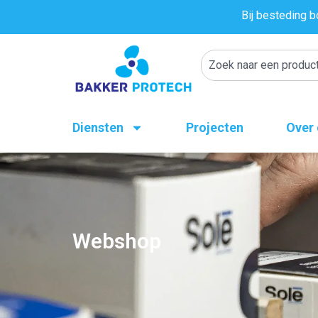
Bij besteding b
Diensten
Projecten
Over
Webshop