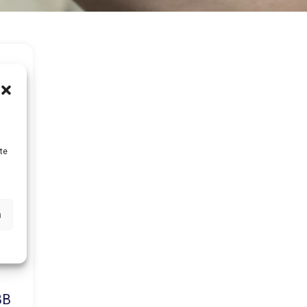
te
n
BB