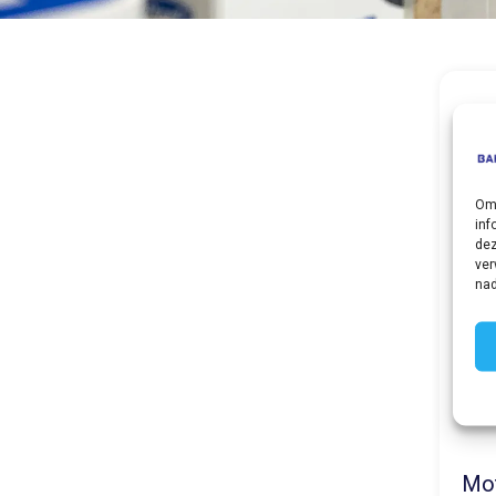
Om 
inf
dez
ver
nad
Mo