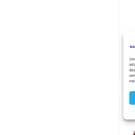
FN
€
1,
Om 
inf
dez
ver
nad