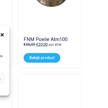
FNM Poelie Atm100
€
36,09
€
20,00
incl. BTW
te
Bekijk product
n