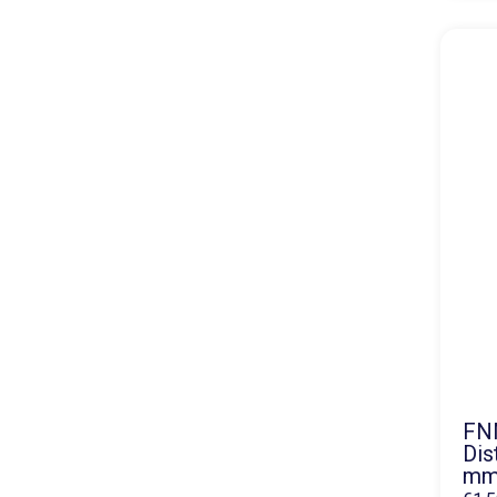
FNM
Dis
mm 