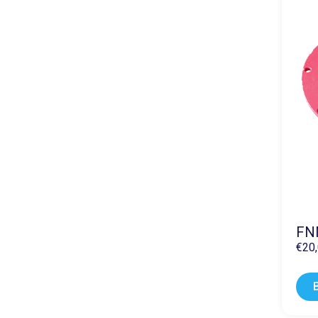
FNM
€
20