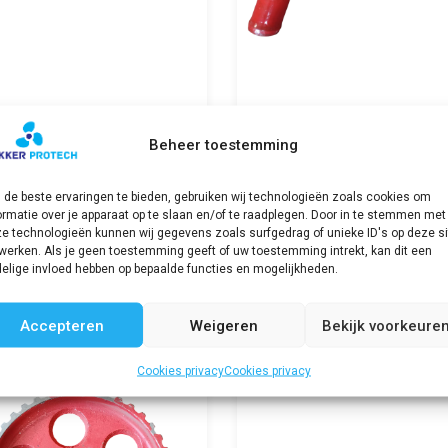
Beheer toestemming
M Pakking/Gasket
FNM Pipe
65
€
36,51
€
20,00
incl. BTW
incl. BTW
de beste ervaringen te bieden, gebruiken wij technologieën zoals cookies om
ormatie over je apparaat op te slaan en/of te raadplegen. Door in te stemmen met
e technologieën kunnen wij gegevens zoals surfgedrag of unieke ID's op deze si
Bekijk product
Bekijk product
werken. Als je geen toestemming geeft of uw toestemming intrekt, kan dit een
elige invloed hebben op bepaalde functies en mogelijkheden.
Accepteren
Weigeren
Bekijk voorkeure
Cookies privacy
Cookies privacy