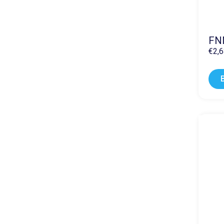
FN
€
2,