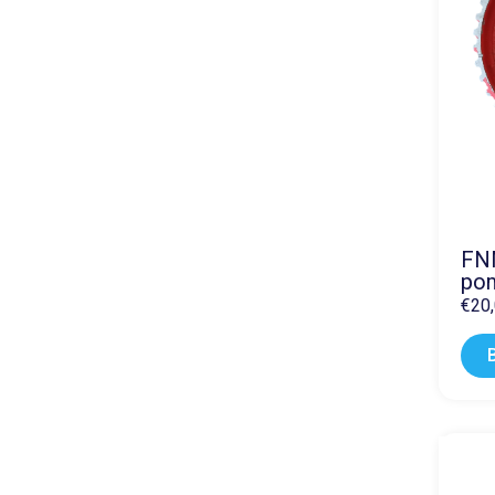
FNM
po
€
20