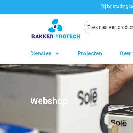
Bij besteding b
Diensten
Projecten
Over
Webshop